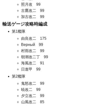
照月改 99
古鷹改二 99
加古改二 99
輸送ゲージ攻略時編成
第1艦隊
由良改二 175
Верный 99
村雨改二 99
朝潮改二丁 99
海風改二 91
日進甲 99
第2艦隊
鬼怒改二 99
暁改二 99
夕立改二 99
山風改二 85