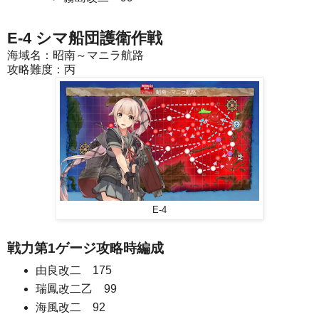
E-4 シマ船団護衛作戦
海域名：昭南～マニラ航路
攻略難度：丙
E-4
戦力第1ゲージ攻略時編成
由良改二 175
瑞鳳改二乙 99
海風改二 92