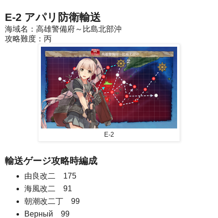
E-2 アパリ防衛輸送
海域名：高雄警備府～比島北部沖
攻略難度：丙
E-2
輸送ゲージ攻略時編成
由良改二 175
海風改二 91
朝潮改二丁 99
Верный 99