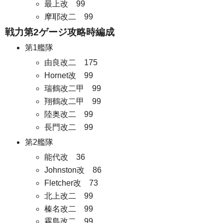
最上改 99
摩耶改二 99
戦力第2ゲージ攻略時編成
第1艦隊
由良改二 175
Hornet改 99
瑞鶴改二甲 99
翔鶴改二甲 99
陸奥改二 99
長門改二 99
第2艦隊
能代改 36
Johnston改 86
Fletcher改 73
北上改二 99
榛名改二 99
霧島改二 99