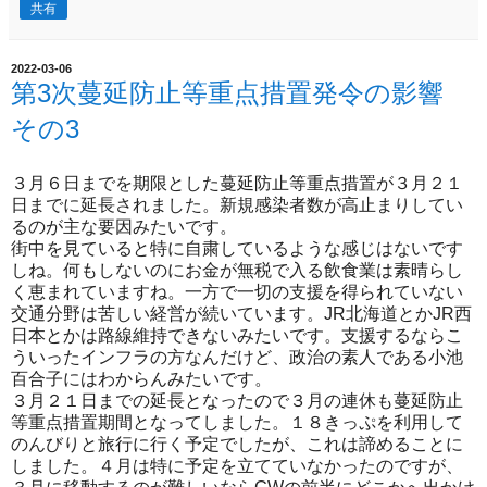
共有
2022-03-06
第3次蔓延防止等重点措置発令の影響
その3
３月６日までを期限とした蔓延防止等重点措置が３月２１
日までに延長されました。新規感染者数が高止まりしてい
るのが主な要因みたいです。
街中を見ていると特に自粛しているような感じはないです
しね。何もしないのにお金が無税で入る飲食業は素晴らし
く恵まれていますね。一方で一切の支援を得られていない
交通分野は苦しい経営が続いています。JR北海道とかJR西
日本とかは路線維持できないみたいです。支援するならこ
ういったインフラの方なんだけど、政治の素人である小池
百合子にはわからんみたいです。
３月２１日までの延長となったので３月の連休も蔓延防止
等重点措置期間となってしました。１８きっぷを利用して
のんびりと旅行に行く予定でしたが、これは諦めることに
しました。４月は特に予定を立てていなかったのですが、