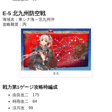
E-5 北九州防空戦
海域名：東シナ海～北九州沖
攻略難度：丙
E-5
戦力第1ゲージ攻略時編成
由良改二 175
時雨改二 84
涼月改 99