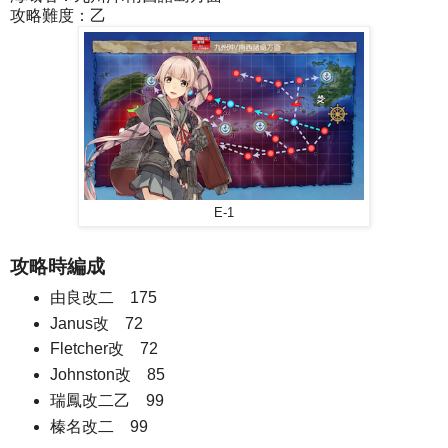
攻略難度：乙
E-1
攻略時編成
由良改二 175
Janus改 72
Fletcher改 72
Johnston改 85
瑞鳳改二乙 99
榛名改二 99