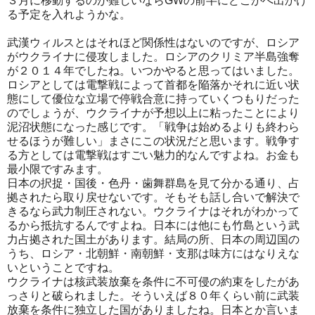
３月に移動するのが難しいならGWの前半にどこかへ出かけ
る予定を入れようかな。
武漢ウィルスとはそれほど関係性はないのですが、ロシア
がウクライナに侵攻しました。ロシアのクリミア半島強奪
が２０１４年でしたね。いつかやると思ってはいました。
ロシアとしては電撃戦によって首都を陥落かそれに近い状
態にして優位な立場で停戦合意に持っていくつもりだった
のでしょうが、ウクライナが予想以上に粘ったことにより
泥沼状態になった感じです。「戦争は始めるよりも終わら
せるほうが難しい」まさにこの状況だと思います。戦争す
る方としては電撃戦はすごい魅力的なんですよね。お金も
最小限ですみます。
日本の択捉・国後・色丹・歯舞群島を見て分かる通り、占
拠されたら取り戻せないです。そもそも話し合いで解決で
きるなら武力制圧されない。ウクライナはそれがわかって
るから抵抗するんですよね。日本には他にも竹島という武
力占拠された国土があります。結局の所、日本の周辺国の
うち、ロシア・北朝鮮・南朝鮮・支那は味方にはなりえな
いということですね。
ウクライナは核武装放棄を条件に不可侵の約束をしたがあ
っさりと破られました。そういえば８０年くらい前に武装
放棄を条件に独立した国がありましたね。日本とか言いま