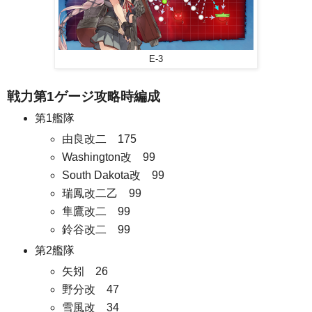
E-3
戦力第1ゲージ攻略時編成
第1艦隊
由良改二 175
Washington改 99
South Dakota改 99
瑞鳳改二乙 99
隼鷹改二 99
鈴谷改二 99
第2艦隊
矢矧 26
野分改 47
雪風改 34