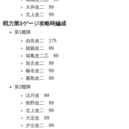
大井改二 99
北上改二 99
戦力第3ゲージ攻略時編成
第1艦隊
由良改二 175
龍驤改二 99
瑞鳳改二乙 99
加古改二 99
榛名改二 99
霧島改二 99
第2艦隊
涼月改 99
熊野改二 99
北上改二 99
大淀改 99
夕立改二 99