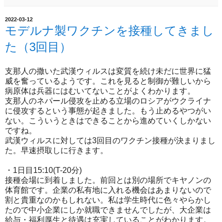
2022-03-12
モデルナ製ワクチンを接種してきまし
た（3回目）
支那人の撒いた武漢ウィルスは変質を続け未だに世界に猛
威を奮っているようです。これを見ると制御が難しいから
病原体は兵器にはむいてないことがよくわかります。
支那人のネパール侵攻を止める立場のロシアがウクライナ
に侵攻するという事態が起きました。もう止めるやつがい
ない。こういうときはできることから進めていくしかない
ですね。
武漢ウィルスに対しては3回目のワクチン接種が決まりまし
た。早速摂取しに行きます。
・1日目15:10(T-20分)
接種会場に到着しました。前回とは別の場所でキヤノンの
体育館です。企業の私有地に入れる機会はあまりないので
割と貴重なのかもしれない。私は学生時代に色々やらかし
たので中小企業にしか就職できませんでしたが、大企業は
給与・福利厚生と待遇は充実していることがわかります。