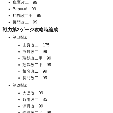
隼鷹改二 99
Верный 99
翔鶴改二甲 99
長門改二 99
戦力第2ゲージ攻略時編成
第1艦隊
由良改二 175
熊野改二 99
瑞鶴改二甲 99
翔鶴改二甲 99
榛名改二 99
長門改二 99
第2艦隊
大淀改 99
時雨改二 85
涼月改 99
瑞鳳改二乙 99