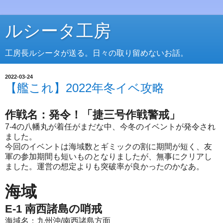
ルシータ工房
工房長ルシータが送る。日々の取り留めないお話。
2022-03-24
【艦これ】2022年冬イベ攻略
作戦名：発令！「捷三号作戦警戒」
7-4の八幡丸が着任がまだな中、今冬のイベントが発令され
ました。
今回のイベントは海域数とギミックの割に期間が短く、友
軍の参加期間も短いものとなりましたが、無事にクリアし
ました。運営の想定よりも突破率が良かったのかなあ。
海域
E-1 南西諸島の哨戒
海域名：九州沖/南西諸島方面