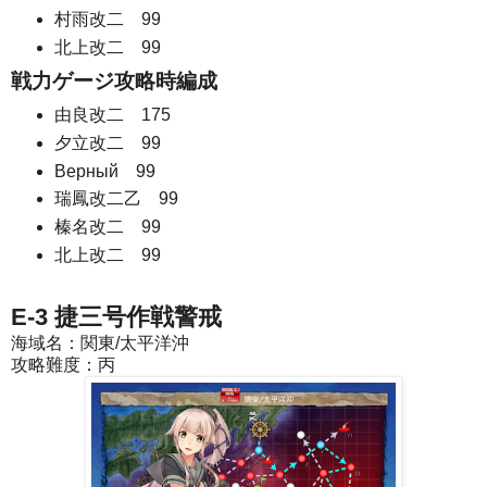
村雨改二 99
北上改二 99
戦力ゲージ攻略時編成
由良改二 175
夕立改二 99
Верный 99
瑞鳳改二乙 99
榛名改二 99
北上改二 99
E-3 捷三号作戦警戒
海域名：関東/太平洋沖
攻略難度：丙