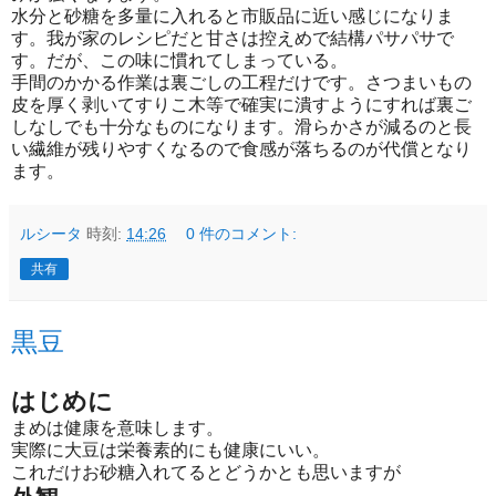
水分と砂糖を多量に入れると市販品に近い感じになりま
す。我が家のレシピだと甘さは控えめで結構パサパサで
す。だが、この味に慣れてしまっている。
手間のかかる作業は裏ごしの工程だけです。さつまいもの
皮を厚く剥いてすりこ木等で確実に潰すようにすれば裏ご
しなしでも十分なものになります。滑らかさが減るのと長
い繊維が残りやすくなるので食感が落ちるのが代償となり
ます。
ルシータ
時刻:
14:26
0 件のコメント:
共有
黒豆
はじめに
まめは健康を意味します。
実際に大豆は栄養素的にも健康にいい。
これだけお砂糖入れてるとどうかとも思いますが