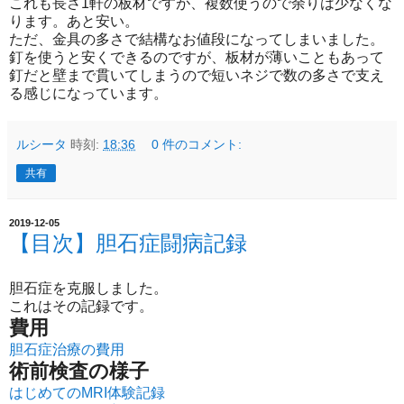
これも長さ1軒の板材ですが、複数使うので余りは少なくな
ります。あと安い。
ただ、金具の多さで結構なお値段になってしまいました。
釘を使うと安くできるのですが、板材が薄いこともあって
釘だと壁まで貫いてしまうので短いネジで数の多さで支え
る感じになっています。
ルシータ
時刻:
18:36
0 件のコメント:
共有
2019-12-05
【目次】胆石症闘病記録
胆石症を克服しました。
これはその記録です。
費用
胆石症治療の費用
術前検査の様子
はじめてのMRI体験記録