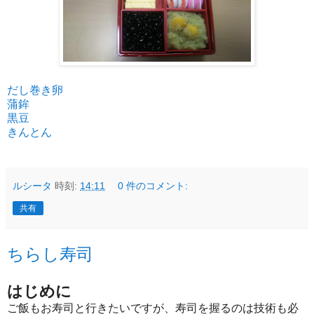
だし巻き卵
蒲鉾
黒豆
きんとん
ルシータ
時刻:
14:11
0 件のコメント:
共有
ちらし寿司
はじめに
ご飯もお寿司と行きたいですが、寿司を握るのは技術も必