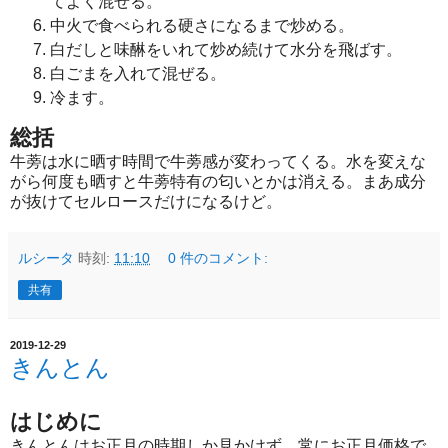
てよく混ぜる。
中火で食べられる硬さになるまで炒める。
白だしと味醂をいれて炒め続けて水分を飛ばす。
白ごまを入れて混ぜる。
冷ます。
総括
牛蒡は水に晒す時間で牛蒡感が変わってくる。水を変えな
がら何度も晒すと牛蒡特有の匂いとかは消える。まあ成分
が抜けてセルロースだけになるけど。
ルシータ
時刻:
11:10
0 件のコメント:
共有
2019-12-29
きんとん
はじめに
きんとんはお正月の時期しか見かけず、常にお正月価格で