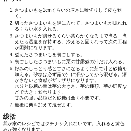
さつまいもを1cmくらいの厚さに輪切りして皮を剥
く。
切ったさつまいもを鍋に入れて、さつまいもが隠れれ
るくらい水を入れる。
さつまいもが潰せるくらい柔らかくなるまで煮る。煮
えたら温度を保持する。冷えると固くなって次の工程
が困難になります。
煮えたさつまいもを裏ごしする。
裏ごししたさつまいもに栗の甘露煮の汁だけ入れる。
好みのしっとり感と甘さになるように茹で汁と砂糖を
加える。砂糖は必ず茹で汁に溶かしてから混ぜる。溶
かさないと食感がザリザリになります。
水分と砂糖の量は芋の大きさ、芋の種類、芋の鮮度な
どで大きく変わります。
甘みの強い品種だと砂糖は全く不要です。
最後に栗を加えて混ぜます。
総括
我が家のレシピではクチナシ入れないです。入れると黄色
みが強くなります。