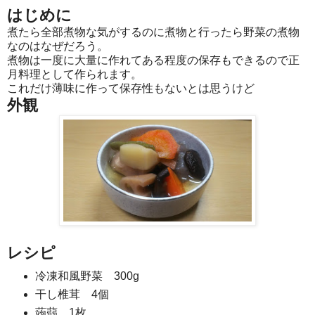
はじめに
煮たら全部煮物な気がするのに煮物と行ったら野菜の煮物
なのはなぜだろう。
煮物は一度に大量に作れてある程度の保存もできるので正
月料理として作られます。
これだけ薄味に作って保存性もないとは思うけど
外観
レシピ
冷凍和風野菜 300g
干し椎茸 4個
蒟蒻 1枚