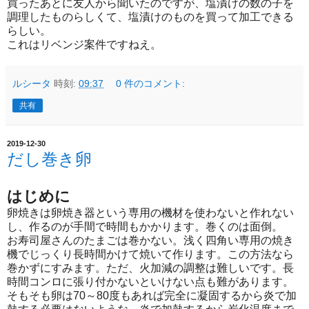
買ったあとに友人から聞いたのですが、塩漬けの数の子を
調理したものらしくて、塩漬けのものを買って加工できる
らしい。
これはリベンジ案件ですねえ。
ルシータ
時刻:
09:37
0 件のコメント:
共有
2019-12-30
だし巻き卵
はじめに
卵焼きは卵焼き器という専用の機材を使わないと作れない
し、作るのが手間で時間もかかります。巻くのは面倒。
お寿司屋さんのたまごは巻かない。浅く四角い専用の焼き
機でじっくり長時間かけて焼いて作ります。この方法なら
巻かずにすみます。ただ、火加減の調整は難しいです。長
時間コンロに張り付かないといけない点も難があります。
そもそも卵は70～80度もあれば完全に凝固するから炎で加