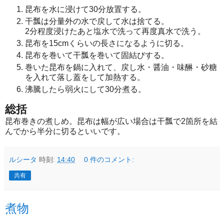
昆布を水に浸けて30分放置する。
干瓢は分量外の水で戻して水は捨てる。
2分程度浸けたあと塩水で洗って再度真水で洗う。
昆布を15cmくらいの長さになるように切る。
昆布を巻いて干瓢を巻いて固結びする。
巻いた昆布を鍋に入れて、戻し水・醤油・味醂・砂糖
を入れて落し蓋をして加熱する。
沸騰したら弱火にして30分煮る。
総括
昆布巻きの煮しめ。昆布は幅が広い場合は干瓢で2箇所を結
んでから半分に切るといいです。
ルシータ
時刻:
14:40
0 件のコメント:
共有
煮物