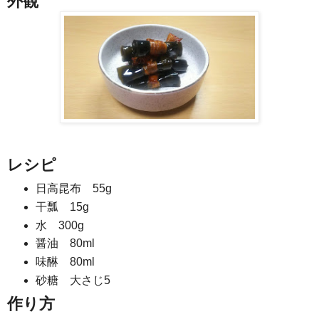
外観
レシピ
日高昆布 55g
干瓢 15g
水 300g
醤油 80ml
味醂 80ml
砂糖 大さじ5
作り方