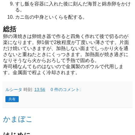
すし飯を容器に入れた後に刻んだ海苔と錦糸卵をかけ
る。
カニ缶の中身といくらを配する。
総括
卵の薄焼きは卵焼き器で作ると四角く作れて後で切るのが
楽になります。卵1個で2枚程度が丁度いい薄さです。片面
だけ焼いていきますが、加熱しない面までしっかり火を通
さないと重ねたときにくっつきます。加熱面が焼き過ぎに
なりそうなら火からおろして予熱で固める。
寿司桶なんてものはないので金属製のボウルで代用しま
す。金属面で程よく冷却されます。
ルシータ
時刻:
13:56
0 件のコメント:
共有
かまぼこ