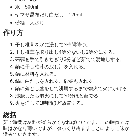
水 500ml
ヤマサ昆布だし白だし 120ml
砂糖 大さじ1
作り方
干し椎茸を水に浸して3時間待つ。
干し椎茸を取り出し4等分ないし2等分にする。
蒟蒻を手で引きちぎり3分ほど茹でて湯通しする。
鍋に干し椎茸の戻し汁を入れる。
鍋に材料を入れる。
鍋に白だしを入れる。砂糖も入れる。
鍋に落とし蓋をして沸騰するまで強火で火にかける。
沸騰したら弱火にして30分ほど茹でる。
火を消して1時間ほど放置する。
総括
茹で時間は材料が柔らかくなればいいです。この時点では
味はかなり薄いですが、ゆっくり冷ますことによって味が
滲みていきます。