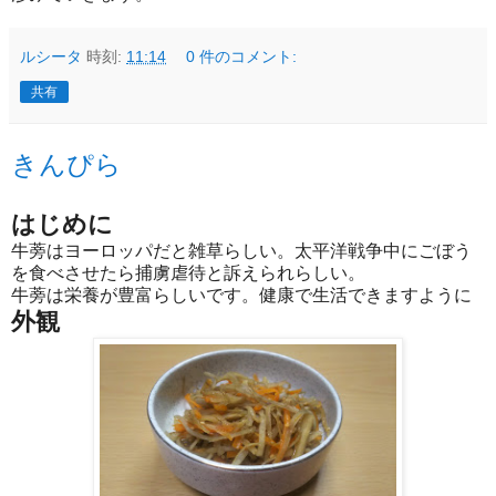
ルシータ
時刻:
11:14
0 件のコメント:
共有
きんぴら
はじめに
牛蒡はヨーロッパだと雑草らしい。太平洋戦争中にごぼう
を食べさせたら捕虜虐待と訴えられらしい。
牛蒡は栄養が豊富らしいです。健康で生活できますように
外観