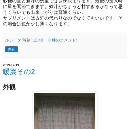
砂糖の量と煮汁の残量で甘さが決まります。最後の投入時
に量を調節できます。煮汁がちょっと甘すぎるかなって思
うくらいでも出来上がりは普通くらい。
サプリメントは古釘の代わりなのでなくてもいいです。そ
の場合は色が少し薄くなります。
ルシータ
時刻:
12:40
0 件のコメント:
共有
2019-12-19
暖簾その2
外観