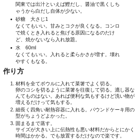
関東では出汁といえば鰹だし、醤油で黒くしち
ゃうから白だし自体が少ない。
砂糖 大さじ1
なくてもいい。甘みとコクが良くなる。コンロ
で焼くとき入れると焦げる原因になるのだけ
ど、焼かないなら入れ放題。
水 60ml
なくてもいい。入れると柔らかさが増す。壊れ
やすくもなる。
作り方
材料を全てボウルに入れて菜箸でよく切る。
卵のコシを切るように菜箸を往復して切る。漉し器な
んてものはない。あれば便利な気もするけど洗い物が
増えるだけって気もする。
細長く四角い耐熱容器に入れる。パウンドケーキ用の
型がちょうどよかった。
固まるまで蒸す。
サイズが大きい上に伝熱性も悪い材料だからとにかく
時間はかかる。でも放置するだけなので楽です。