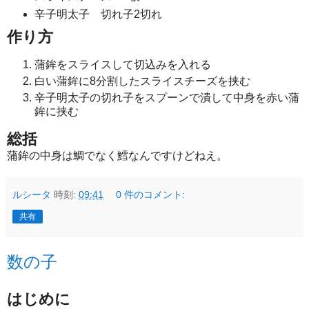
辛子明太子 切れ子2切れ
作り方
蒲鉾をスライスして切込みを入れる
白い蒲鉾に8分割したスライスチーズを挟む
辛子明太子の切れ子をスプーンで潰して中身を赤い蒲
鉾に挟む
総括
蒲鉾の中身は鯛でなく鱈なんですけどねえ。
ルシータ
時刻:
09:41
0 件のコメント:
共有
数の子
はじめに