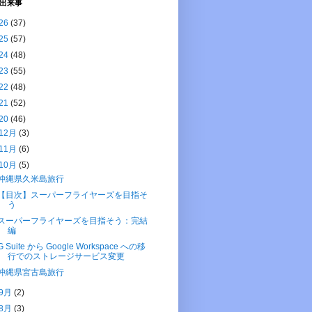
出来事
26
(37)
25
(57)
24
(48)
23
(55)
22
(48)
21
(52)
20
(46)
12月
(3)
11月
(6)
10月
(5)
沖縄県久米島旅行
【目次】スーパーフライヤーズを目指そ
う
スーパーフライヤーズを目指そう：完結
編
G Suite から Google Workspace への移
行でのストレージサービス変更
沖縄県宮古島旅行
9月
(2)
8月
(3)