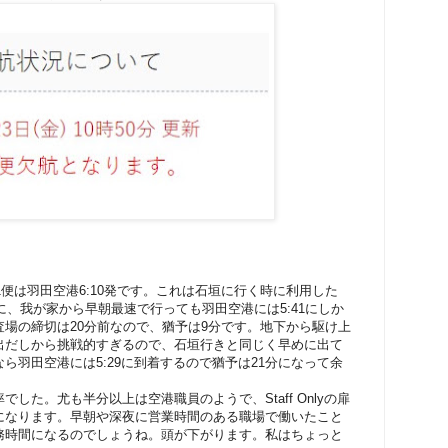
1便は羽田空港6:10発です。これは石垣に行く時に利用した
に、我が家から早朝最速で行っても羽田空港には5:41にしか
場の締切は20分前なので、猶予は9分です。地下から駆け上
出だしから挑戦的すぎるので、石垣行きと同じく早めに出て
ら羽田空港には5:29に到着するので猶予は21分になって余
した。尤も半分以上は空港職員のようで、Staff Onlyの扉
になります。早朝や深夜に営業時間のある職場で働いたこと
務時間になるのでしょうね。頭が下がります。私はちょっと