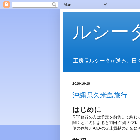
ルシー
工房長ルシータが送る。日
2020-10-29
沖縄県久米島旅行
はじめに
SFC修行の方は予定を前倒しで終わ
聞くところによると羽田-沖縄のプ
便の体験とANAの売上貢献のために