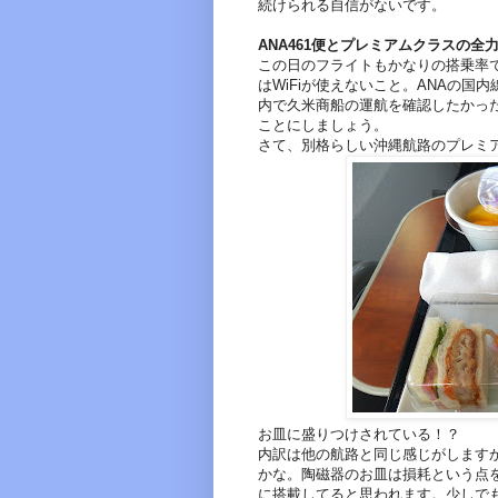
続けられる自信がないです。
ANA461便とプレミアムクラスの全
この日のフライトもかなりの搭乗率で
はWiFiが使えないこと。ANAの国
内で久米商船の運航を確認したかっ
ことにしましょう。
さて、別格らしい沖縄航路のプレミ
お皿に盛りつけされている！？
内訳は他の航路と同じ感じがします
かな。陶磁器のお皿は損耗という点
に搭載してると思われます。少しで