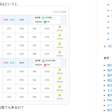
報はというと、
►
►
►
►
►
►
►
►
20
タグ
旅
海
国
雑
徒
も
東
Pik
ゲ
台風でも来るの？
料