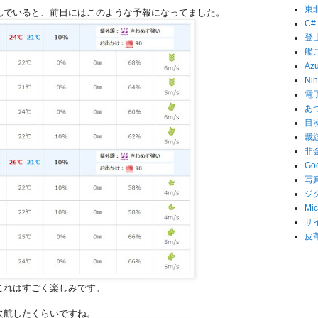
東
んでいると、前日にはこのような予報になってました。
C#
登
艦
Az
Nin
電
あ
目
裁
非
Go
写
ジ
Mic
サ
皮
これはすごく楽しみです。
欠航したくらいですね。