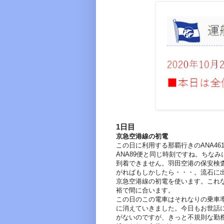
1日目
京急空港線の初電
この日に利用する那覇行きのANA46
ANA89便と同じ時刻ですね。ちなみ
到着できません。羽田空港の保安検査
がればもしかしたら・・・。流石に
京急空港線の初電を使います。これな
裕で間に合います。
この日のこの電車はそれなりの乗車率で
に消えていきました。今日もお世話
がないのですが、きっと不規則な勤