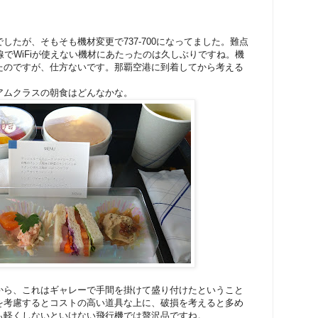
力
したが、そもそも機材変更で737-700になってました。難点
内線でWiFiが使えない機材にあたったのは久しぶりですね。機
たのですが、仕方ないです。那覇空港に到着してから考える
アムクラスの朝食はどんなかな。
から、これはギャレーで手間を掛けて盛り付けたということ
を考慮するとコストの高い道具な上に、破損を考えると多め
も軽くしないといけない飛行機では贅沢品ですね。