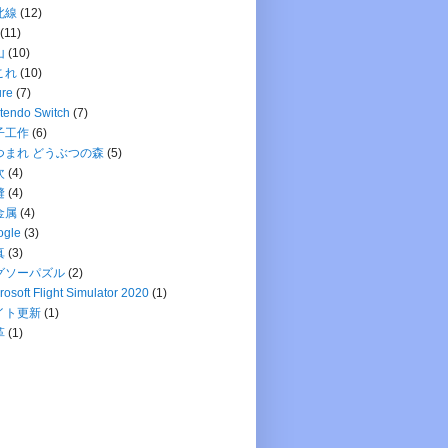
北線
(12)
(11)
山
(10)
これ
(10)
ure
(7)
tendo Switch
(7)
子工作
(6)
つまれ どうぶつの森
(5)
次
(4)
縫
(4)
金属
(4)
ogle
(3)
真
(3)
グソーパズル
(2)
rosoft Flight Simulator 2020
(1)
イト更新
(1)
革
(1)