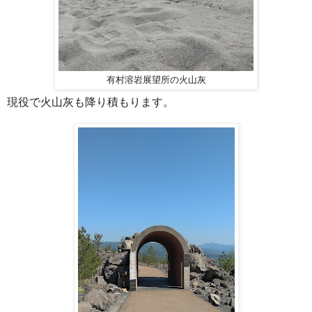
有村溶岩展望所の火山灰
現役で火山灰も降り積もります。