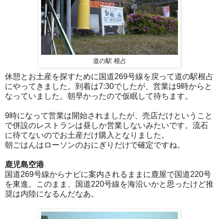
道の駅 根占
休憩とお土産を探すために国道269号線を戻って道の駅根占
にやってきました。到着は7:30でしたが、営業は9時からと
なっていました。朝早かったので仮眠して待ちます。
9時になって営業は開始されましたが、売店だけということ
で併設のレストランは昼しか営業しないみたいです。流石
に待てないのでお土産だけ購入となりました。
朝ごはんはローソンのおにぎりだけで確定ですね。
鹿児島空港
国道269号線からナビに案内されるままに鹿屋で国道220号
を東進。このまま、国道220号線を海沿いかと思ったけど推
奨は内陸になるんだなあ。