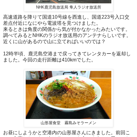
NHK鹿児島放送局 隼人ラジオ放送所
高速道路を降りて国道10号線を西進し、国道223号入口交
差点付近になにやら電波塔を見つけました。
来るときは角度の関係から気が付かなかったみたいです。
調べてみるとNHKのラジオ放送用のアンテナらしいです。
近くに山があるので山に立てればいいのでは？
12時半頃、鹿児島空港まで戻ってきてレンタカーを返却し
ました。今回の走行距離は410kmでした。
山形屋食堂 霧島みそラーメン
お昼にしようかと空港内の山形屋さんにきました。前回こ