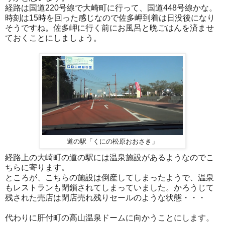
経路は国道220号線で大崎町に行って、国道448号線かな。
時刻は15時を回った感じなので佐多岬到着は日没後になり
そうですね。佐多岬に行く前にお風呂と晩ごはんを済ませ
ておくことにしましょう。
道の駅「くにの松原おおさき」
経路上の大崎町の道の駅には温泉施設があるようなのでこ
ちらに寄ります。
ところが、こちらの施設は倒産してしまったようで、温泉
もレストランも閉鎖されてしまっていました。かろうじて
残された売店は閉店売れ残りセールのような状態・・・
代わりに肝付町の高山温泉ドームに向かうことにします。