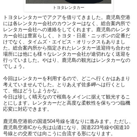
トヨタレンタカー
トヨタレンタカーでアクアを借りてきました。鹿児島空港
には各レンタカー会社のカウンターはなく、総合案内所で
レンタカー会社への連絡をしてくれます。鹿児島のレンタ
カー会社は豊富らしく、トヨタ・日産・ニッポンの定番だ
けでなく、タイムズ・エイビス・オリックスもありまし
た。総合案内所から指定されたレンタカー送迎待ち合わせ
場所には他にも様々なレンタカー会社が途切れなく送迎を
行っていました。やはり、鹿児島の観光はレンタカーなの
でしょう。
今回はレンタカーを利用するので、どこへ行くかはあまり
考えていませんでした。とりあえず佐多岬へは行くとし
て、他はどうしようかな。
今日は珍しく晴天なので桜島をメインに据えて観光するこ
とにします。レンタカーだと高度な柔軟性を保ちつつ臨機
応変に対応できます。
鹿児島空港前の国道504号線を道なりに進みます。ただし、
鹿児島空港ICから先は山道になり、国道223号線や国道10
号線との交差では向こうに合流する形になります。