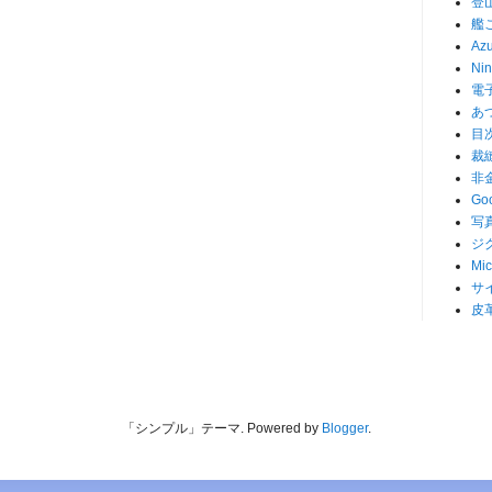
登
艦
Az
Nin
電
あ
目
裁
非
Go
写
ジ
Mic
サ
皮
「シンプル」テーマ. Powered by
Blogger
.