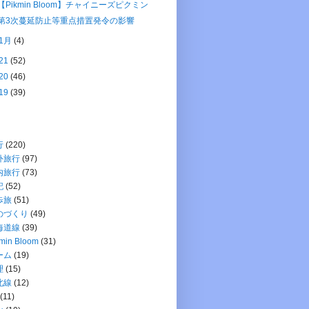
【Pikmin Bloom】チャイニーズピクミン
第3次蔓延防止等重点措置発令の影響
1月
(4)
21
(52)
20
(46)
19
(39)
行
(220)
外旅行
(97)
内旅行
(73)
記
(52)
歩旅
(51)
のづくり
(49)
海道線
(39)
min Bloom
(31)
ーム
(19)
理
(15)
北線
(12)
(11)