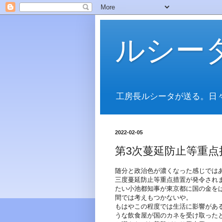
ルシー
工房長ルシータが送る。日
2022-02-05
第3次蔓延防止等重点
随分と政治色が濃くなった感じでは
三度蔓延防止等重点措置が発令され
たい小池都知事が東京都に国の金を
間では考えもつかないや。
もはやこの程度では生活に影響があ
うな飲食屋が国のカネを受け取った