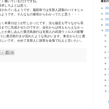
とく働いているだけですね。
過去の
請求しろよとは思う。
►
20
催されているようです。脳筋祭では支那人謹製のバイオじゃ
►
20
るようです。そんなもの最初からわかってたと思う・・・
►
20
なく本業のほうが忙しかったです。法も協定も守りながら長
►
20
日までに完成させたのですが、会社からは何ももらえなかっ
▼
20
んとか差し込んだ鹿児島旅行は支那人の武漢ウィルスの影響
►
ように鹿児島行きが流れたような気がいます。東京からだと鹿
欲しいです。せめて支那人に損害を金塊で払えと言いたい。
►
►
►
►
►
►
►
►
►
▼