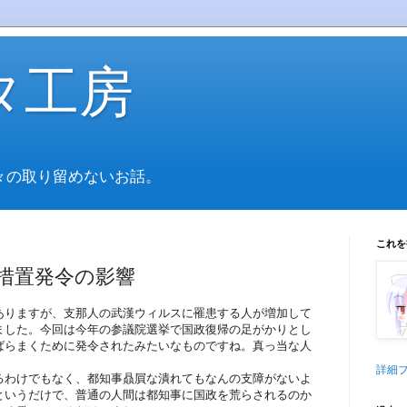
タ工房
々の取り留めないお話。
これを
措置発令の影響
ありますが、支那人の武漢ウィルスに罹患する人が増加して
ました。今回は今年の参議院選挙で国政復帰の足がかりとし
ばらまくために発令されたみたいなものですね。真っ当な人
詳細
るわけでもなく、都知事贔屓な潰れてもなんの支障がないよ
というだけで、普通の人間は都知事に国政を荒らされるのか