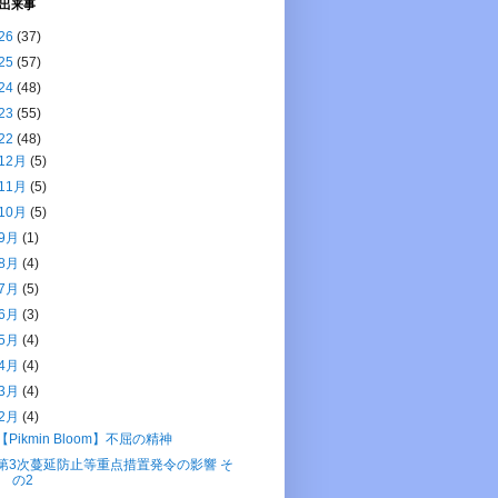
出来事
26
(37)
25
(57)
24
(48)
23
(55)
22
(48)
12月
(5)
11月
(5)
10月
(5)
9月
(1)
8月
(4)
7月
(5)
6月
(3)
5月
(4)
4月
(4)
3月
(4)
2月
(4)
【Pikmin Bloom】不屈の精神
第3次蔓延防止等重点措置発令の影響 そ
の2