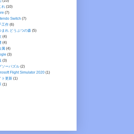
山
(10)
これ
(10)
ure
(7)
tendo Switch
(7)
子工作
(6)
つまれ どうぶつの森
(5)
次
(4)
縫
(4)
金属
(4)
ogle
(3)
真
(3)
グソーパズル
(2)
rosoft Flight Simulator 2020
(1)
イト更新
(1)
革
(1)