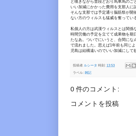
と嘆きながら普段どおり馬車馬のご
いい加減にかかった費用を支那人に
そんな支那では予定通り脳筋祭が開
ない方のウィルスも猛威を奮ってい
私個人の方は武漢ウィルスとは関係
時間労働の予定を立てて成果物を期
たなあ。ついでにいうと、合間にな
で流れました。思えば1年前も同じ
児島は結構遠いのでいい加減にして
投稿者
ルシータ
時刻:
13:53
ラベル:
雑記
0 件のコメント:
コメントを投稿