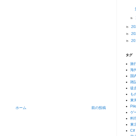
►
►
20
►
20
►
20
タグ
旅
海
国
雑
徒
も
東
Pik
ホーム
前の投稿
ゲ
料
東
C#