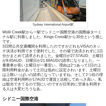
Sydney International Airport駅
Wolli Creek駅から一駅でシドニー国際空港の国際線ターミ
ナル駅に到着しました。Kings Cross駅から30分という感じ
です。
3日間公共交通機関を利用したのですがどれもVISAのタッ
チ決済が利用できて便利でした。その場で決済されずに1日
分がまとめて請求されました。金曜日が27.57AUD、土曜日
が9.65AUD、日曜日が21.68AUDの請求になりました。一
番乗車が長い土曜日が一番安い。理由は2つあって1日の上
限利用料金があって土日は低めに設定されいます。土曜日
は上限いっぱいの請求になっていますね。そして2つ目の理
由は空港利用料が17AUDで運賃と比較してめっさ高い。私
は観光できてるので別にいのですが日常的に空港を利用す
る人は大変だろうなあ。
シドニー国際空港