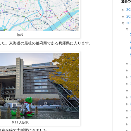
過去の
►
20
►
20
▼
20
▼
旅程
した。東海道の最後の都府県である兵庫県に入ります。
►
►
►
►
►
►
►
►
►
9:11 大阪駅
►
は在来線で大阪駅にきました。
►