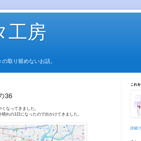
タ工房
々の取り留めないお話。
これを
36
やくなってきました。
冬晴れの1日になったので出かけてきました。
詳細