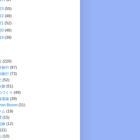
23
(55)
22
(48)
21
(52)
20
(46)
19
(39)
行
(220)
外旅行
(97)
内旅行
(73)
記
(52)
歩旅
(51)
のづくり
(49)
海道線
(39)
min Bloom
(31)
ーム
(19)
理
(15)
北線
(12)
(11)
山
(10)