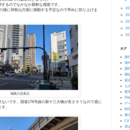
用するのでなかなか新鮮な感覚です。
►
20
、この後に和歌山方面に移動する予定なので早めに切り上げま
►
20
►
20
►
20
►
20
タグ
旅
海
国
雑
徒
も
東
福島六交差点
Pik
ないです。国道176号線の新十三大橋が良さそうなので底に
ゲ
ます。
料
東
C#
登