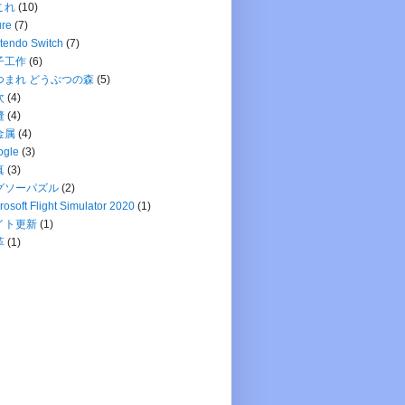
これ
(10)
ure
(7)
tendo Switch
(7)
子工作
(6)
つまれ どうぶつの森
(5)
次
(4)
縫
(4)
金属
(4)
ogle
(3)
真
(3)
グソーパズル
(2)
rosoft Flight Simulator 2020
(1)
イト更新
(1)
革
(1)