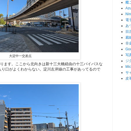
艦
Az
Nin
電
あ
目
裁
非
Go
写
大淀中一交差点
ジ
わります。ここから北向きは新十三大橋経由の十三バイパスな
Mic
入り口がよくわからない。淀川左岸線の工事があってるので
サ
皮