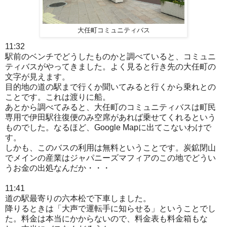
大任町コミュニティバス
11:32
駅前のベンチでどうしたものかと調べていると、コミュニ
ティバスがやってきました。よく見ると行き先の大任町の
文字が見えます。
目的地の道の駅まで行くか聞いてみると行くから乗れとの
ことです。これは渡りに船。
あとから調べてみると、大任町のコミュニティバスは町民
専用で伊田駅往復便のみ空席があれば乗せてくれるという
ものでした。なるほど、Google Mapに出てこないわけで
す。
しかも、このバスの利用は無料ということです。炭鉱閉山
でメインの産業はジャパニーズマフィアのこの地でどうい
うお金の出処なんだか・・・
11:41
道の駅最寄りの六本松で下車しました。
降りるときは「大声で運転手に知らせる」ということでし
た。料金は本当にかからないので、料金表も料金箱もな