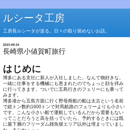
ルシータ工房
工房長ルシータが送る。日々の取り留めないお話。
2023-09-24
長崎県小値賀町旅行
はじめに
博多にある支社に新人が入社しました。なんて物好きな。
一緒に仕事をする機械にも恵まれたのでちょっと顔を拝み
に行ってきます。ついでに五島行きのフェリーにも乗って
みます。
博多港から五島方面に行く野母商船の船は太古という名前
で総トン数約1600トンで対馬航路のフェリーよりも小さい
です。こんな小さい船で運航しているんだから需要もない
ってことだろうと高を括っていたら、予約するときには既
に最下層のフリーダム雑魚寝エリア以外は埋まっていまし
た。まじか・・・