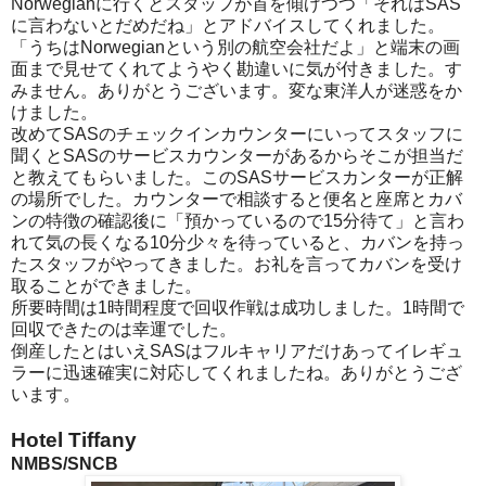
Norwegianに行くとスタッフが首を傾げつつ「それはSAS
に言わないとだめだね」とアドバイスしてくれました。
「うちはNorwegianという別の航空会社だよ」と端末の画
面まで見せてくれてようやく勘違いに気が付きました。す
みません。ありがとうございます。変な東洋人が迷惑をか
けました。
改めてSASのチェックインカウンターにいってスタッフに
聞くとSASのサービスカウンターがあるからそこが担当だ
と教えてもらいました。このSASサービスカンターが正解
の場所でした。カウンターで相談すると便名と座席とカバ
ンの特徴の確認後に「預かっているので15分待て」と言わ
れて気の長くなる10分少々を待っていると、カバンを持っ
たスタッフがやってきました。お礼を言ってカバンを受け
取ることができました。
所要時間は1時間程度で回収作戦は成功しました。1時間で
回収できたのは幸運でした。
倒産したとはいえSASはフルキャリアだけあってイレギュ
ラーに迅速確実に対応してくれましたね。ありがとうござ
います。
Hotel Tiffany
NMBS/SNCB