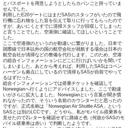
とパスポートを用意しようとしたらカバンごと持っていま
せんでした。
利用したE20ゲートにはまだSASのスタッフがいたので飛
行機に忘れ物をした旨を伝えて取りに行ってもらったので
すが、あいにくとすでに清掃スタッフが回収してしまった
と言うことでした。空港側に確認してほしいということで
した。
ここで空港側のというのが勘違いに繋がりました。日本で
国際線で日本以外の国の航空会社が就航する場合は日本の
航空会社が清掃などの整備を代行します。このため、空港
の総合インフォメーションにどこに行けばいいかを聞いて
しまいました。あとから考えれば、利用したSASはコペン
ハーゲンも拠点にしているので清掃もSASが自前でやって
るはずだった。
総合インフォメーションでは搭乗チケットを確認して
Norwegianへ行くようにアドバイスしました。ここで勘違
いがさらに拡大しました。Norwegianという言葉が聞き慣
れなかったので、そういう名前のカウンターだと思ったの
ですが、正式名称は「Norwegian Air Shuttle ASA」という
SASとは別のLCCです。どうやら、私がモバイル搭乗券を
見せたので2レターを確認せずに路線と色（何故かSASのモ
バイル搭乗券は赤い）で判断したようです。