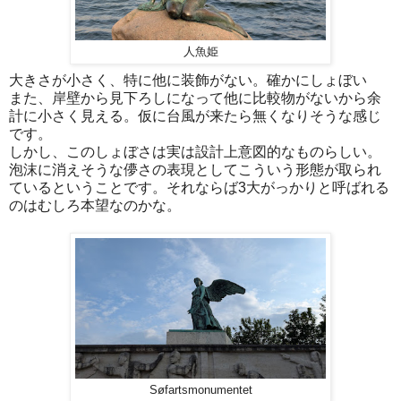
人魚姫
大きさが小さく、特に他に装飾がない。確かにしょぼい
また、岸壁から見下ろしになって他に比較物がないから余
計に小さく見える。仮に台風が来たら無くなりそうな感じ
です。
しかし、このしょぼさは実は設計上意図的なものらしい。
泡沫に消えそうな儚さの表現としてこういう形態が取られ
ているということです。それならば3大がっかりと呼ばれる
のはむしろ本望なのかな。
Søfartsmonumentet