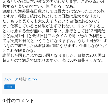
えるといかに日本が激安の国かわかります。この状況が改
善すると良いのですが、無理だろうなあ。
連続した海外滞在日数としては最大ではなかったことの旅
ですが、移動し続ける旅としては日数は最大となりまし
た。もっと長くても大丈夫そうという自信はあるのです
が、仕事していると休暇がまず取れない。リタイアするこ
とには旅する金が無い。世知辛い。旅行としては12日間だ
けど結局1日目と最終日はフルタイムで働いたので休暇とし
ては実質10日間ということになりますね。うち土日が2回ず
つなので取得した休暇は6日間になります。仕事しながらだ
とこれが限界かな。
訪問した国もこれで22カ国となりました。目標の20カ国は
超えたので満足ではありますが、次は30を目指そうかな。
ルシータ
時刻:
21:55
共有
0 件のコメント: