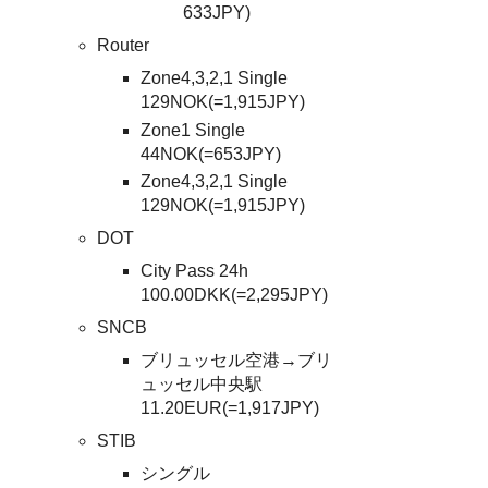
633JPY)
Router
Zone4,3,2,1 Single
129NOK(=1,915JPY)
Zone1 Single
44NOK(=653JPY)
Zone4,3,2,1 Single
129NOK(=1,915JPY)
DOT
City Pass 24h
100.00DKK(=2,295JPY)
SNCB
ブリュッセル空港→ブリ
ュッセル中央駅
11.20EUR(=1,917JPY)
STIB
シングル