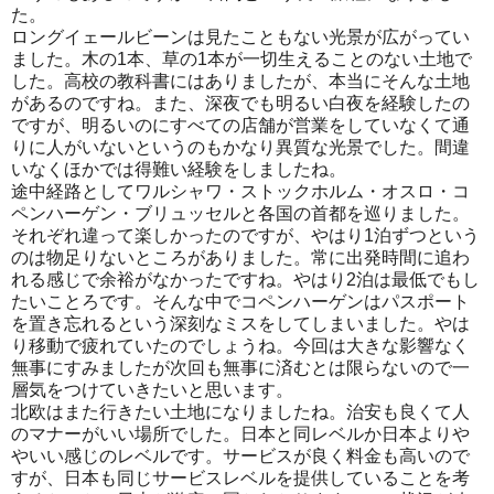
た。
ロングイェールビーンは見たこともない光景が広がってい
ました。木の1本、草の1本が一切生えることのない土地で
した。高校の教科書にはありましたが、本当にそんな土地
があるのですね。また、深夜でも明るい白夜を経験したの
ですが、明るいのにすべての店舗が営業をしていなくて通
りに人がいないというのもかなり異質な光景でした。間違
いなくほかでは得難い経験をしましたね。
途中経路としてワルシャワ・ストックホルム・オスロ・コ
ペンハーゲン・ブリュッセルと各国の首都を巡りました。
それぞれ違って楽しかったのですが、やはり1泊ずつという
のは物足りないところがありました。常に出発時間に追わ
れる感じで余裕がなかったですね。やはり2泊は最低でもし
たいことろです。そんな中でコペンハーゲンはパスポート
を置き忘れるという深刻なミスをしてしまいました。やは
り移動で疲れていたのでしょうね。今回は大きな影響なく
無事にすみましたが次回も無事に済むとは限らないので一
層気をつけていきたいと思います。
北欧はまた行きたい土地になりましたね。治安も良くて人
のマナーがいい場所でした。日本と同レベルか日本よりや
やいい感じのレベルです。サービスが良く料金も高いので
すが、日本も同じサービスレベルを提供していることを考